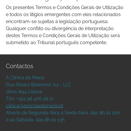
Os presentes Termos e Condições Gerais de Utilização
e todos os litígios emergentes com eles relacionados
encontram-se sujeitas à legislação portuguesa.
Qualquer conflito ou divergência de interpretação
destes Termos e Condições Gerais de Utilização será
submetido ao Tribunal português competente.
Contactos
A Clínica da Maria
Rua Álvaro Benamor, n.2 - Lj.C
1600-894 Lisboa
Tlm: +351 96 476 28 17
clinica@aescoladamaria.pt
Aberto de Segunda-feira a Sexta-feira, das 8h às 20h
e ao Sábado, das 8h às 13h